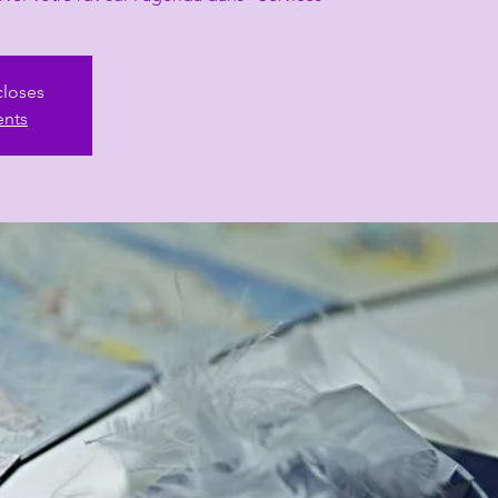
closes
ents