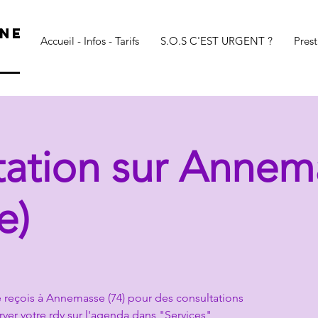
NE
Accueil - Infos - Tarifs
S.O.S C'EST URGENT ?
Prest
tation sur Annem
e)
 je reçois à Annemasse (74) pour des consultations
rver votre rdv sur l'agenda dans "Services"