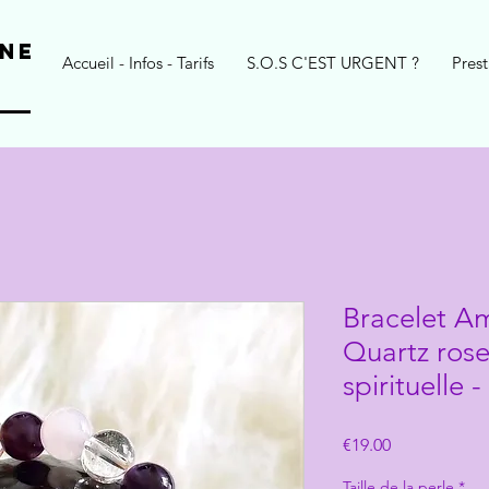
NE
Accueil - Infos - Tarifs
S.O.S C'EST URGENT ?
Prest
Bracelet Am
Quartz ros
spirituelle
Price
€19.00
Taille de la perle
*