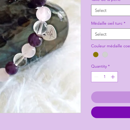
Select
Médaille oeil turc
*
Select
Couleur médaille coe
Quantity
*