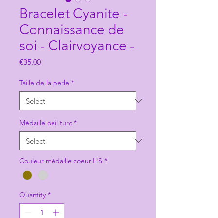
Bracelet Cyanite -
Connaissance de
soi - Clairvoyance -
Price
€35.00
Taille de la perle
*
Médaille oeil turc
*
Couleur médaille coeur L'S
*
Quantity
*