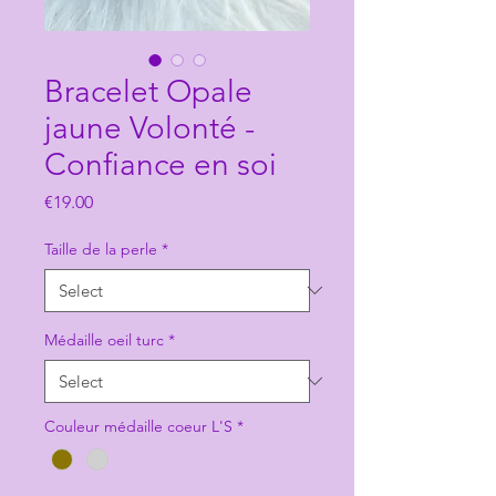
Bracelet Opale
jaune Volonté -
Confiance en soi
Price
€19.00
Taille de la perle
*
Médaille oeil turc
*
Couleur médaille coeur L'S
*