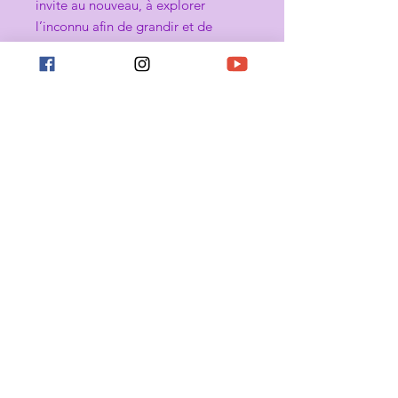
invite au nouveau, à explorer
l’inconnu afin de grandir et de
tendre vers le bien-être.
L’opale jaune invite à une meilleure
gestion de la colère et
des angoisses.
Elle aide à vivre dans la joie et
la sérénité après des évènements
mal vécus.
Caractéristiques :
Matériel : Opale jaune
Provenance : Congo
Bracelet extensible : Taille entre
16 et 19 cm
Perles : 6 mm ou 8 mm ou 10
mm de diamètre