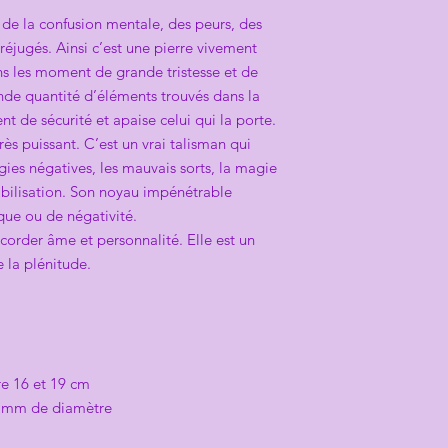
 de la confusion mentale, des peurs, des
réjugés. Ainsi c’est une pierre vivement
ns les moment de grande tristesse et de
nde quantité d’éléments trouvés dans la
t de sécurité et apaise celui qui la porte.
rès puissant. C’est un vrai talisman qui
gies négatives, les mauvais sorts, la magie
tabilisation. Son noyau impénétrable
aque ou de négativité.
corder âme et personnalité. Elle est un
e la plénitude.
tre 16 et 19 cm
0 mm de diamètre