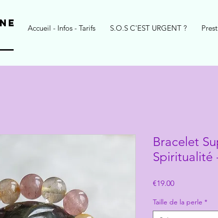
NE
Accueil - Infos - Tarifs
S.O.S C'EST URGENT ?
Prest
Bracelet S
Spiritualit
Price
€19.00
Taille de la perle
*