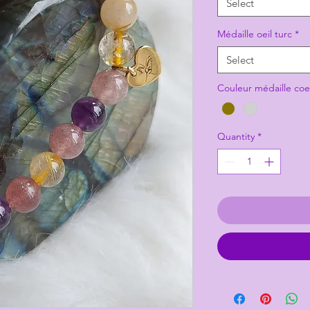
Select
Médaille oeil turc
*
Select
Couleur médaille coe
Quantity
*