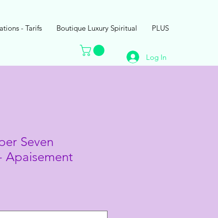
ations - Tarifs
Boutique Luxury Spiritual
PLUS
Log In
uper Seven
é - Apaisement