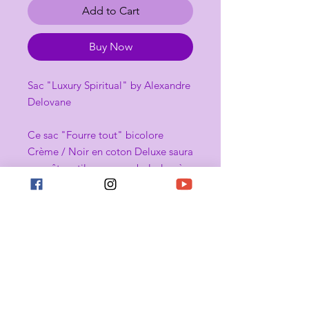
Add to Cart
Buy Now
Sac "Luxury Spiritual" by Alexandre
Delovane
Ce sac "Fourre tout" bicolore
Crème / Noir en coton Deluxe saura
vous être utile pour vos baledes, à
la plage, votre shopping, aller au
travail ...
Il vous rendra bien service avec son
look spécifique et unique.
Parfait pour un cadeau ou un usage
personnel
Un cadeau pratique, un souvenir...